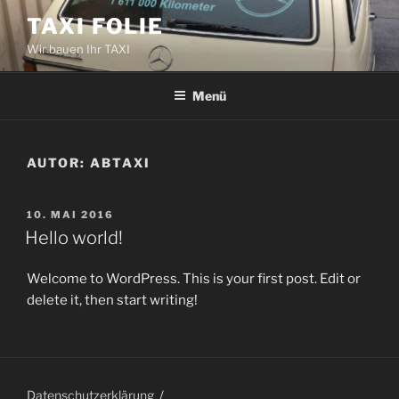
Zum
TAXI FOLIE
Inhalt
Wir bauen Ihr TAXI
springen
Menü
AUTOR:
ABTAXI
VERÖFFENTLICHT
10. MAI 2016
AM
Hello world!
Welcome to WordPress. This is your first post. Edit or
delete it, then start writing!
Datenschutzerklärung