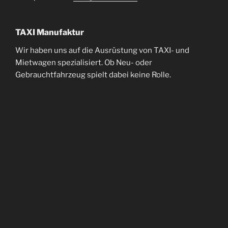
TAXI Manufaktur
Wir haben uns auf die Ausrüstung von TAXI- und
Mietwagen spezialisiert. Ob Neu- oder
Gebrauchtfahrzeug spielt dabei keine Rolle.
Taxameter, Dachzeichen und Co.
Wir sind autorisierter Servicepartner der Hale
electronic GmbH.
Einbauservice, Einstellung und Programmierung
Konformitätsservicestelle
TAXI-Folienbeschichtung und Folienbeschichtung